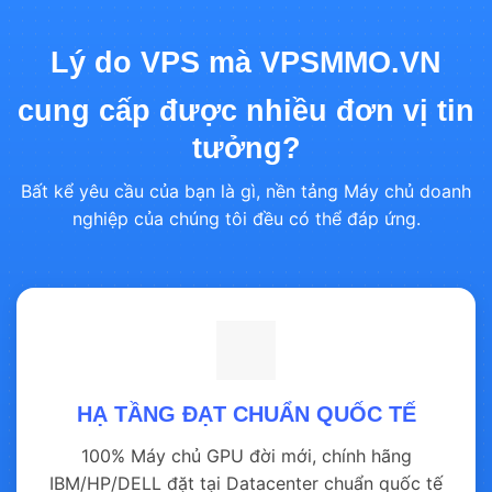
Lý do VPS mà VPSMMO.VN
cung cấp được nhiều đơn vị tin
tưởng?
Bất kể yêu cầu của bạn là gì, nền tảng Máy chủ doanh
nghiệp của chúng tôi đều có thể đáp ứng.
HẠ TẦNG ĐẠT CHUẨN QUỐC TẾ
100% Máy chủ GPU đời mới, chính hãng
IBM/HP/DELL đặt tại Datacenter chuẩn quốc tế