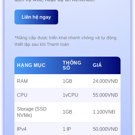
Liên hệ ngay
*Nâng cấp được triển khai nhanh chóng và tự động
thiết lặp sau khi Thanh toán
THÔNG
HẠNG MỤC
GIÁ
SỐ
RAM
1GB
24.000VNĐ
CPU
1vCPU
55.000VNĐ
Storage (SSD
1GB
1.100VNĐ
NVMe)
IPv4
1 IP
50.000VNĐ