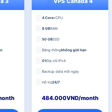
a 3
VPS Canada 4
4 Core
vCPU
8 GB
RAM
50 GB
SSD
ạn
Băng thông
không giới hạn
01
Địa chỉ IPv4
Backup data mỗi ngày
Hỗ trợ
24/7
month
484.000VND/month