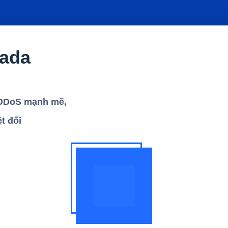
nada
ệ DDoS mạnh mẽ,
t đối