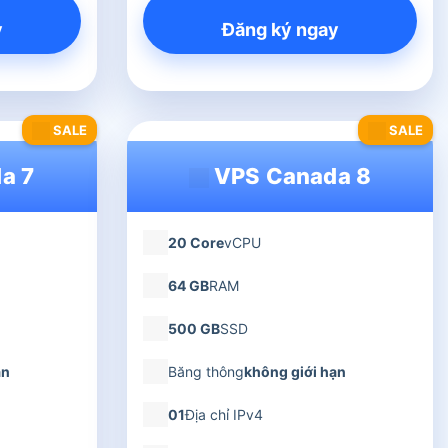
y
Đăng ký ngay
SALE
SALE
a 7
VPS Canada 8
20 Core
vCPU
64 GB
RAM
500 GB
SSD
ạn
Băng thông
không giới hạn
01
Địa chỉ IPv4