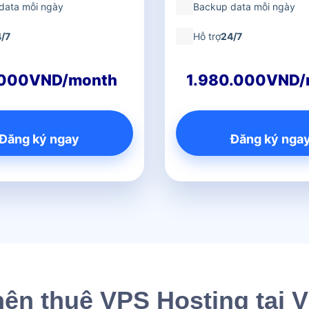
data mỗi ngày
Backup data mỗi ngày
/7
Hỗ trợ
24/7
000VND/month
1.980.000VND/
Đăng ký ngay
Đăng ký nga
nên thuê VPS Hosting tạ