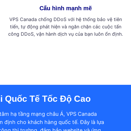
Cấu hình mạnh mẽ
VPS Canada chống DDoS với hệ thống bảo vệ tiên
tiến, tự động phát hiện và ngăn chặn các cuộc tấn
công DDoS, vận hành dịch vụ của bạn luôn ổn định.
i Quốc Tế Tốc Độ Cao
ng tâm hạ tầng mạng châu Á, VPS Canada
ổn định cho khách hàng quốc tế. Đây là lựa
rộng thị trường, đảm bảo website và ứng