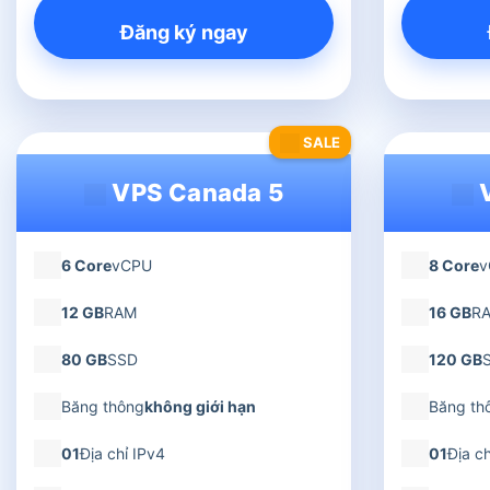
Đăng ký ngay
SALE
VPS Canada 5
V
6 Core
vCPU
8 Core
v
12 GB
RAM
16 GB
R
80 GB
SSD
120 GB
Băng thông
không giới hạn
Băng th
01
Địa chỉ IPv4
01
Địa ch