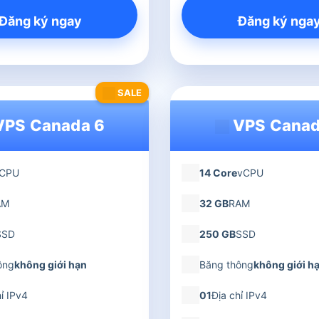
Đăng ký ngay
Đăng ký nga
SALE
PS Canada 6
VPS Canad
CPU
14 Core
vCPU
AM
32 GB
RAM
SSD
250 GB
SSD
ông
không giới hạn
Băng thông
không giới h
ỉ IPv4
01
Địa chỉ IPv4