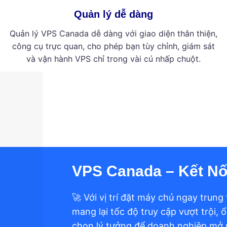
Quản lý dễ dàng
Quản lý VPS Canada dễ dàng với giao diện thân thiện,
công cụ trực quan, cho phép bạn tùy chỉnh, giám sát
và vận hành VPS chỉ trong vài cú nhấp chuột.
VPS Canada – Kết Nố
🚀 Với vị trí đặt máy chủ ngay tru
mang lại tốc độ truy cập vượt trội, 
chọn lý tưởng để doanh nghiệp mở 