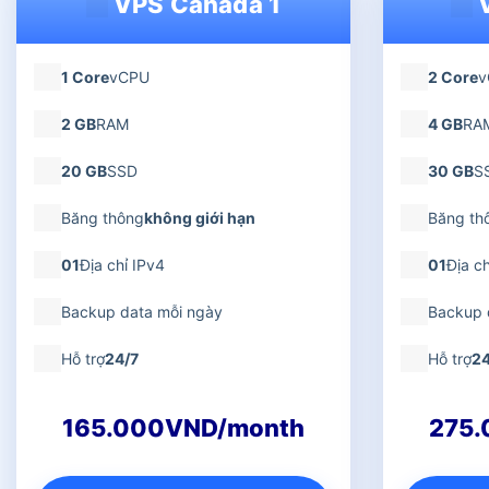
VPS Canada 1
V
1 Core
vCPU
2 Core
v
2 GB
RAM
4 GB
RA
20 GB
SSD
30 GB
S
Băng thông
không giới hạn
Băng th
01
Địa chỉ IPv4
01
Địa ch
Backup data mỗi ngày
Backup 
Hỗ trợ
24/7
Hỗ trợ
24
165.000VND/month
275