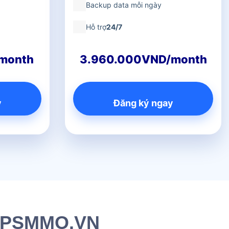
Backup data mỗi ngày
Hỗ trợ
24/7
month
3.960.000VND/month
y
Đăng ký ngay
i VPSMMO.VN