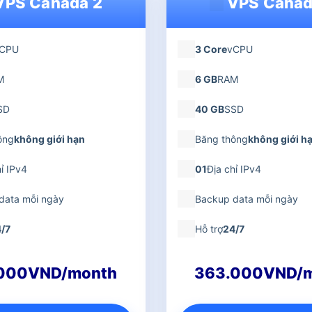
PS Canada 2
VPS Canad
CPU
3 Core
vCPU
M
6 GB
RAM
SD
40 GB
SSD
ông
không giới hạn
Băng thông
không giới h
ỉ IPv4
01
Địa chỉ IPv4
data mỗi ngày
Backup data mỗi ngày
/7
Hỗ trợ
24/7
.000VND/month
363.000VND/