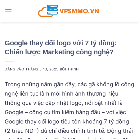
Bỏ
qua
nội
dung
Google thay đổi logo với 7 tỷ đồng:
Chiến lược Marketing công nghệ?
ĐĂNG VÀO
THÁNG 5 13, 2025
BỞI
THỊNH
Trong những năm gần đây, các gã khổng lồ công
nghệ liên tục làm mới hình ảnh thương hiệu
thông qua việc cập nhật logo, nổi bật nhất là
Google – công cụ tìm kiếm hàng đầu – với việc
Google thay đổi logo tiêu tốn khoảng 7 tỷ đồng
(2 triệu NDT) dù chỉ điều chỉnh tinh tế. Động thái