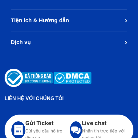
›
Tiện ích & Hướng dẫn
›
Dịch vụ
LIÊN HỆ VỚI CHÚNG TÔI
Gửi Ticket
Live chat
Gửi yêu cầu hỗ trợ
Nhắn tin trực tiếp với
dịch vụ
chúng tôi