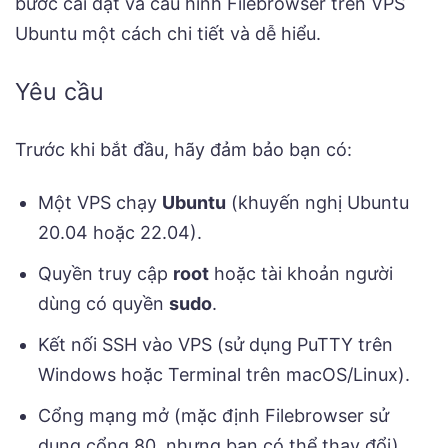
bước cài đặt và cấu hình Filebrowser trên VPS
Ubuntu một cách chi tiết và dễ hiểu.
Yêu cầu
Trước khi bắt đầu, hãy đảm bảo bạn có:
Một VPS chạy
Ubuntu
(khuyến nghị Ubuntu
20.04 hoặc 22.04).
Quyền truy cập
root
hoặc tài khoản người
dùng có quyền
sudo
.
Kết nối SSH vào VPS (sử dụng PuTTY trên
Windows hoặc Terminal trên macOS/Linux).
Cổng mạng mở (mặc định Filebrowser sử
dụng cổng 80, nhưng bạn có thể thay đổi).