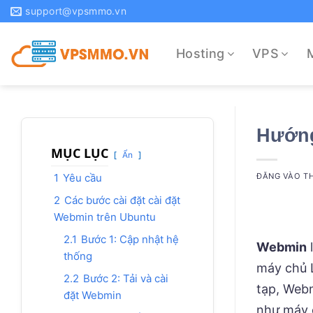
Bỏ
support@vpsmmo.vn
qua
nội
Hosting
VPS
dung
Hướng
MỤC LỤC
Ẩn
1
Yêu cầu
ĐĂNG VÀO
TH
2
Các bước cài đặt cài đặt
Webmin trên Ubuntu
2.1
Bước 1: Cập nhật hệ
Webmin
thống
máy chủ L
2.2
Bước 2: Tải và cài
tạp, Webm
đặt Webmin
như máy c