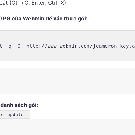
oát (Ctrl+O, Enter, Ctrl+X).
 GPG của Webmin để xác thực gói:
t -q -O- http://www.webmin.com/jcameron-key.
danh sách gói:
pt update