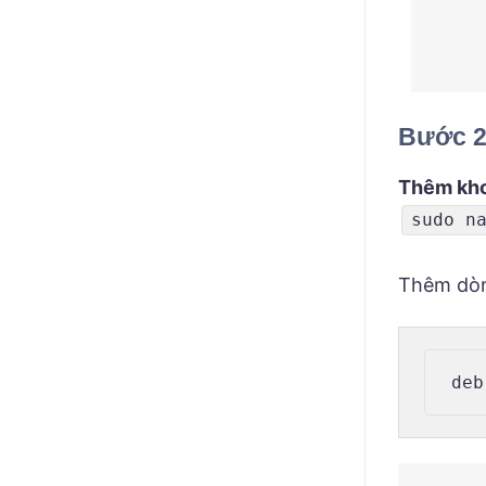
Bước 2:
Thêm kho
sudo n
Thêm dòn
deb