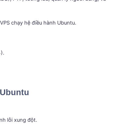
 VPS chạy hệ điều hành Ubuntu.
).
 Ubuntu
h lỗi xung đột.