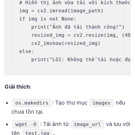
# Hiển thị ảnh vừa tải với kích thước n
img = cv2.imread(image_path)

if img is not None:

    print("Ảnh đã tải thành công!")

    resized_img = cv2.resize(img, (400
    cv2_imshow(resized_img)

else:

Giải thích
:
: Tạo thư mục
nếu
os.makedirs
images
chưa tồn tại.
: Tải ảnh từ
và lưu với
wget -O
image_url
tên
.
test.jpg