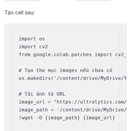
Tạo cell sau:
import os

import cv2

from google.colab.patches import cv2_im
# Tạo thư mục images nếu chưa có

os.makedirs('/content/drive/MyDrive/YO
# Tải ảnh từ URL

image_url = "https://ultralytics.com/i
image_path = '/content/drive/MyDrive/Y
!wget -O {image_path} {image_url}
