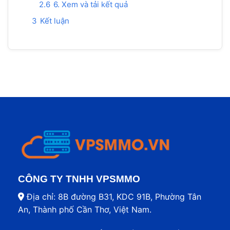
2.6
6. Xem và tải kết quả
3
Kết luận
CÔNG TY TNHH VPSMMO
Địa chỉ: 8B đường B31, KDC 91B, Phường Tân
An, Thành phố Cần Thơ, Việt Nam.