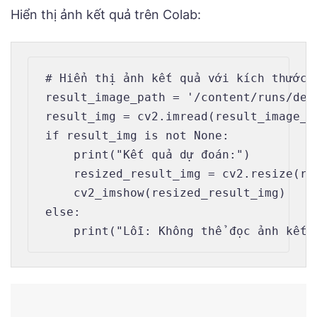
Hiển thị ảnh kết quả trên Colab:
# Hiển thị ảnh kết quả với kích thước n
result_image_path = '/content/runs/dete
result_img = cv2.imread(result_image_pa
if result_img is not None:

    print("Kết quả dự đoán:")

    resized_result_img = cv2.resize(re
    cv2_imshow(resized_result_img)

else:
